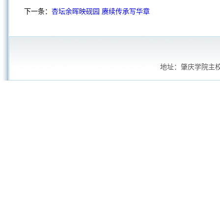
下一条：
杏坛余晖映砚园 赓续传承写华章
地址：肇庆学院主校区