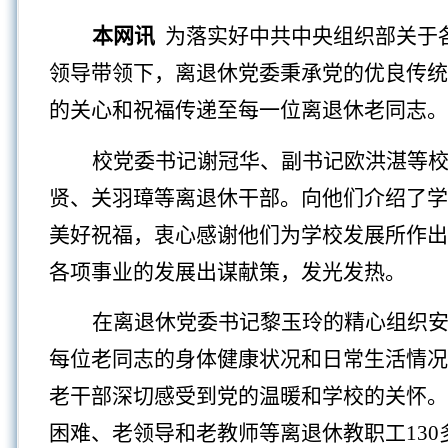
本网讯
为落实好中共中央组织部关于
领导带领下，离退休党委秉承党的优良传统
的
关心和
祝福传递至每一位离退休老同志。
校党委书记谢冠华
、
副书记欧洪湛
等
贤
、
关羽璋等离退休干部。
向他们
介绍了学
美好祝福，衷心感谢他们为学校发展所作出
各项事业的发展
出谋献策
，
发光发热
。
在离退休党委书记黎玉玲的精心组织
每位老同志的身体健康状况和日常生活情况
老干部深切感受到党的温暖和学校的关怀。
困难
、
老领导和老教师等离退休教职工
13