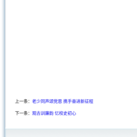
上一条：
老少同声颂党恩 携手奋进新征程
下一条：
观古训廉韵 忆校史初心