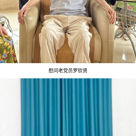
慰问老党员罗钦贤