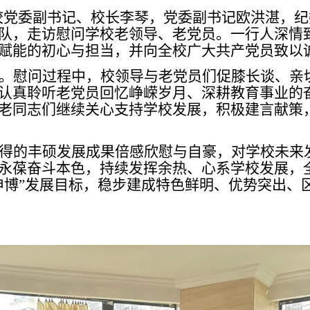
，校党委副书记、校长李琴，党委副书记欧洪湛，
队，走访慰问学校老领导、老党员。一行人深情
赋能的初心与担当，并向全校广大共产党员致以
。慰问过程中，校领导与老党员们促膝长谈、亲
认真聆听老党员回忆峥嵘岁月、深耕教育事业的
老同志们继续关心支持学校发展，积极建言献策
得的丰硕发展成果倍感欣慰与自豪，对学校未来
永葆奋斗本色，持续发挥余热、心系学校发展，
申博”发展目标，稳步建成特色鲜明、优势突出、