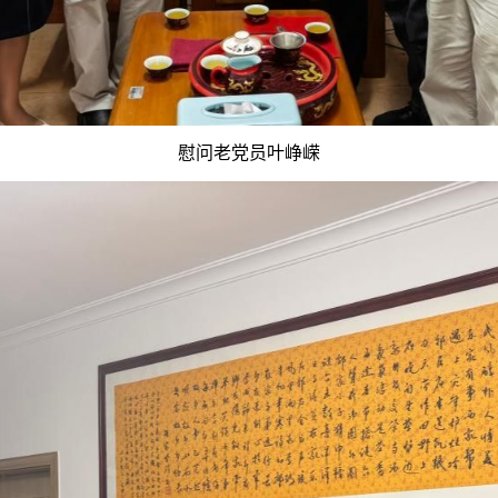
慰问老党员叶峥嵘